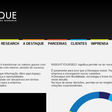
S RESEARCH
A DESTAQUE
PARCERIAS
CLIENTES
IMPRENSA
 é transformar os valores gastos com
INSIGHTYOURSELF significa permitir-se ter novas
to com retorno, através do sucesso
É justamente para isso que a Destaque existe. Pa
que informação. Abre aqui espaço
empresa a enxergarem novos caminhos.
nça e oportunidades.
A Destaque tem flexibilidade, tecnologia e know-h
r pode ser desastroso em termos
neste desafio.
m para a empresa.
Na hora de tomar decisões, permita-se ter insight
mplos:
soluções surpreendentes.