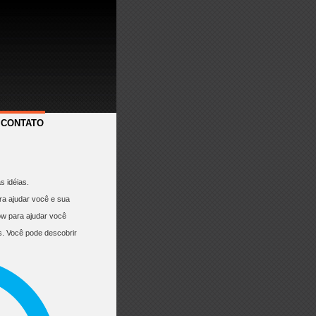
CONTATO
 idéias.
ra ajudar você e sua
ow para ajudar você
s. Você pode descobrir