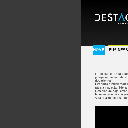
HOME
BUSINES
O objetivo da Destaque
pesquisa em investimen
dos clientes.
Pesquisa é muito mais 
para a inovação, lidera
Nos dias de hoje, erra
financeiros e de image
Veja abaixo alguns exe