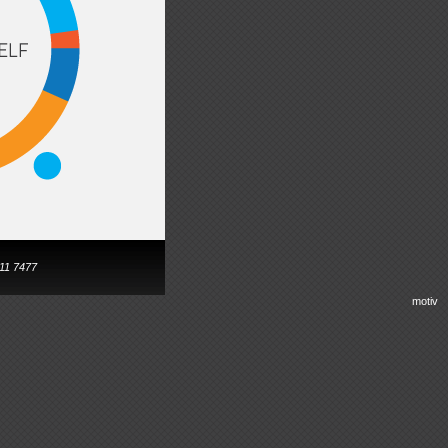
011 7477
motiv